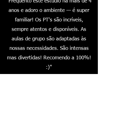
"Frequento este estúdio há mais de 4
anos e adoro o ambiente — é super
familiar! Os PT's são incríveis,
sempre atentos e disponíveis. As
aulas de grupo são adaptadas às
nossas necessidades. São intensas
mas divertidas! Recomendo a 100%!
:)"
Bruno
"Espaço fantástico onde nos
sentimos em casa. A equipa
maravilha de PT`s está sempre a